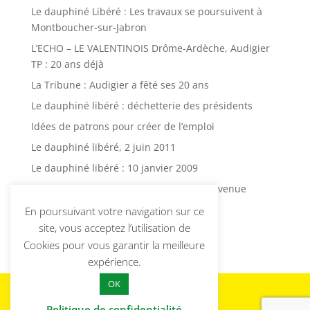
Le dauphiné Libéré : Les travaux se poursuivent à
Montboucher-sur-Jabron
L’ECHO – LE VALENTINOIS Drôme-Ardèche, Audigier
TP : 20 ans déjà
La Tribune : Audigier a fêté ses 20 ans
Le dauphiné libéré : déchetterie des présidents
Idées de patrons pour créer de l’emploi
Le dauphiné libéré, 2 juin 2011
Le dauphiné libéré : 10 janvier 2009
Le dauphiné libéré : grosse fuite d’eau avenue
d’Aygu
En poursuivant votre navigation sur ce
Le dauphiné libéré, 30 décembre 2008
site, vous acceptez l’utilisation de
Cookies pour vous garantir la meilleure
expérience.
OK
Politique de confidentialité