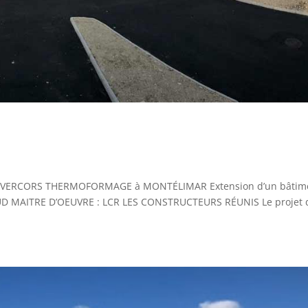
jet VERCORS THERMOFORMAGE à MONTÉLIMAR Extension d’un bâtim
UD MAITRE D’OEUVRE : LCR LES CONSTRUCTEURS RÉUNIS Le projet 