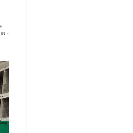
té
IN –