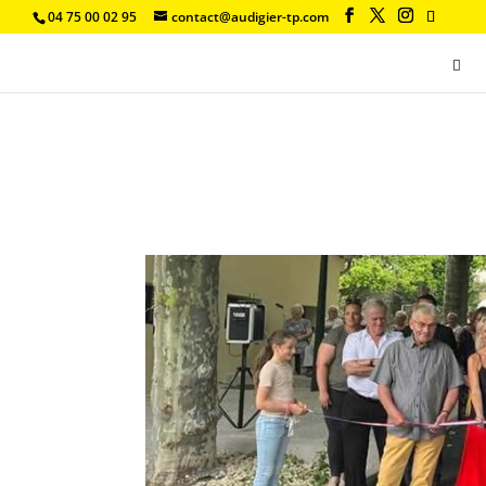
04 75 00 02 95
contact@audigier-tp.com
